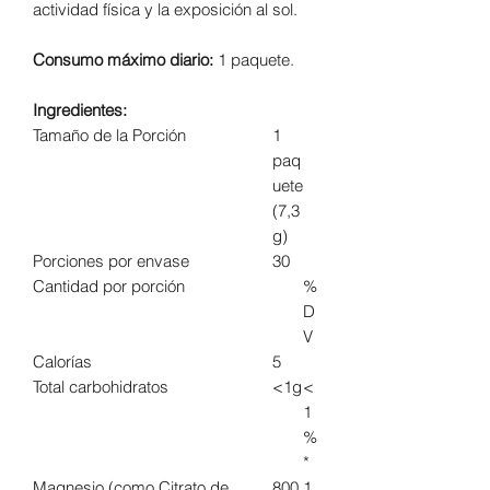
actividad física y la exposición al sol.
Consumo máximo diario:
1 paquete.
Ingredientes:
Tamaño de la Porción
1
paq
uete
(7,3
g)
Porciones por envase
30
Cantidad por porción
%
D
V
Calorías
5
Total carbohidratos
<1g
<
1
%
*
Magnesio (como Citrato de
800
1