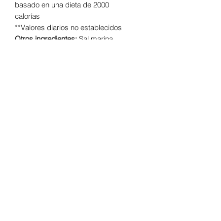
basado en una dieta de 2000
calorías
**Valores diarios no establecidos
Otros ingredientes:
Sal marina
ancestral, ácido cítrico, sabores
naturales, extracto de hoja de Stevia
(Reb A) y dióxido de silicio.
Advertencias:
Este producto no debe
usarse para el diagnóstico, tratamiento,
cura o prevención de alguna
enfermedad y no suple una
alimentación equilibrada. No usar en
mujeres embarazadas o en período de
lactancia. Manténgase fuera del
alcance de los niños.
Es importante
consultar a su médico si usted padece
de alguna enfermedad o toma
medicación, especialmente
anticoagulantes.