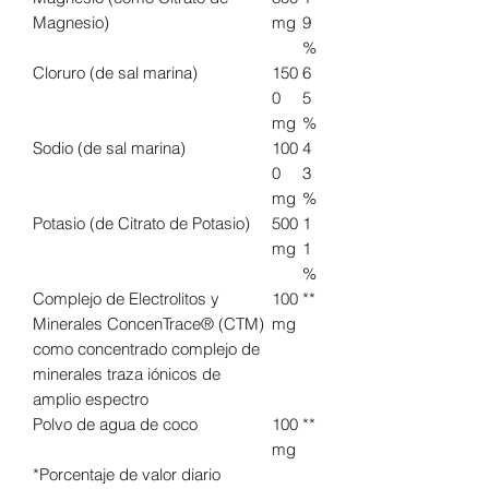
Magnesio)
mg
9
%
Cloruro (de sal marina)
150
6
0
5
mg
%
Sodio (de sal marina)
100
4
0
3
mg
%
Potasio (de Citrato de Potasio)
500
1
mg
1
%
Complejo de Electrolitos y
100
**
Minerales ConcenTrace® (CTM)
mg
como concentrado complejo de
minerales traza iónicos de
amplio espectro
Polvo de agua de coco
100
**
mg
*Porcentaje de valor diario