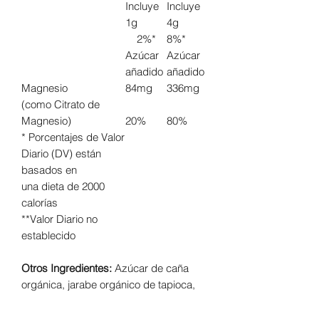
Incluye
Incluye
1g
4g
2%*
8%*
Azúcar
Azúcar
añadido
añadido
Magnesio
84mg
336mg
(como Citrato de
Magnesio)
20%
80%
* Porcentajes de Valor
Diario (DV) están
basados en
una dieta de 2000
calorías
**Valor Diario no
establecido
Otros Ingredientes:
Azúcar de caña
orgánica, jarabe orgánico de tapioca,
inulina, glicerina vegetal, agar, ácido
cítrico, sabor natural a sandía, paprika