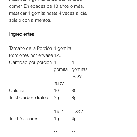
comer. En edades de 13 años o más,
masticar 1 gomita hasta 4 veces al día
sola o con alimentos.
Ingredientes:
Tamaño de la Porción
1 gomita
Porciones por envase
120
Cantidad por porción
1
4
gomita
gomitas
%DV
%DV
Calorías
10
30
Total Carbohidratos
2g
8g
1% *
3%*
Total Azúcares
1g
4g
**
**