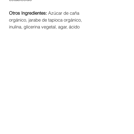
Otros Ingredientes:
Azúcar de caña
orgánico, jarabe de tapioca orgánico,
inulina, glicerina vegetal, agar, ácido
cítrico, sabor natural a mandarina,
paprika (color).
Advertencias:
Tomar demasiado
magnesio a la vez puede causar un
efecto laxante. Si esto ocurre,
simplemente reduzca la cantidad de
gomitas que ingiere al día.
Es
importante consultar a su médico si
usted padece de alguna enfermedad o
toma medicación, especialmente,
anticoagulantes.
Conservación:
Conservar en un lugar
fresco y seco, lejos de la luz solar