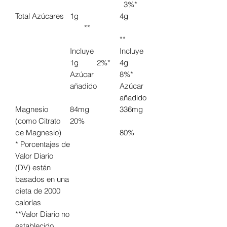
3%*
Total Azúcares
1g
4g
**
**
Incluye
Incluye
1g 2%*
4g
Azúcar
8%*
añadido
Azúcar
añadido
Magnesio
84mg
336mg
(como Citrato
20%
de Magnesio)
80%
* Porcentajes de
Valor Diario
(DV) están
basados
en una
dieta de 2000
calorías
**Valor Diario no
establecido