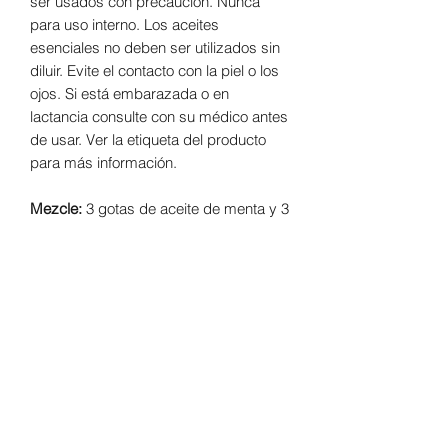
ser usados con precaución. Nunca
para uso interno. Los aceites
esenciales no deben ser utilizados sin
diluir. Evite el contacto con la piel o los
ojos. Si está embarazada o en
lactancia consulte con su médico antes
de usar. Ver la etiqueta del producto
para más información.
Mezcle:
3 gotas de aceite de menta y 3
gotas de aceite de limón en un difusor
y disfrute
MÁS INFORMACIÓN
Este kit incluye 4 de los aceites
esenciales organicos más populares y
es ideal para introducirse en el mundo
de la aromaterapia.