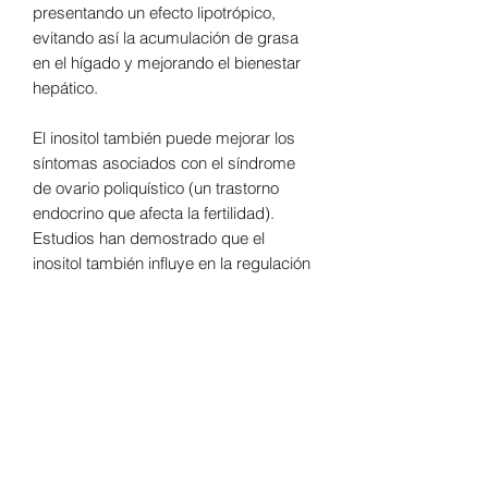
presentando un efecto lipotrópico,
evitando así la acumulación de grasa
en el hígado y mejorando el bienestar
hepático.
El inositol también puede mejorar los
síntomas asociados con el síndrome
de ovario poliquístico (un trastorno
endocrino que afecta la fertilidad).
Estudios han demostrado que el
inositol también influye en la regulación
de los niveles de glucosa en sangre
(un estudio con diabéticas
gestacionales demostró que se mejoró
la resistencia a la insulina).
Modo de uso:
Tomar 1 cápsula al día.
Máximo:
Una cápsula al día.